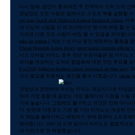
다시 말해, 법안이 통과되면 주 전역에서 오락 도박 선택
관심있는 모든 사람은 집에서도 스포츠 북을 실행할 수
pro max
peach pink fjallraven kanken backpack classic
더욱이
세 이상의 사람들 만 레크리에이션 행사에 베팅 할 수 
지되면 다른 모든 사람이 베팅 할 수 있음을 의미합니다
nike air jordan 1
Nj는 5 년 이상 동안 베팅하는 활동을
Cheap Houston Astros Jersey
super sentai custodia iphone x
너스 모바일 카지노 호주 작년 유권자들은 꿈 카지노 $ 1
2018을 제공하는 도박의 합법화에 대한 국민 투표를 
8 se2020
fjallraven kanken classic backpack un blue navy
2
선스 발급을 허용하는 법안을 통과 시켰습니다.
cheap y
안정성과 관련하여 우리는 카지노 게임이 다운 타임없
하여 가장 원할 때 끝없는 게임 플레이의 이점을 누릴 
기에 놓습니다. 그럼에도 불구하고 개인은 언제 어디서나
다. 반면에 다운로드 기반 웹 기반 카지노는 제공된 인
의 게임을 플레이하고 베팅하기 위해 컴퓨터 소프트웨
해야합니다. 2005 년 도박 법까지 카지노는 합법적으로 
대 미만으로 만 허용했습니다.