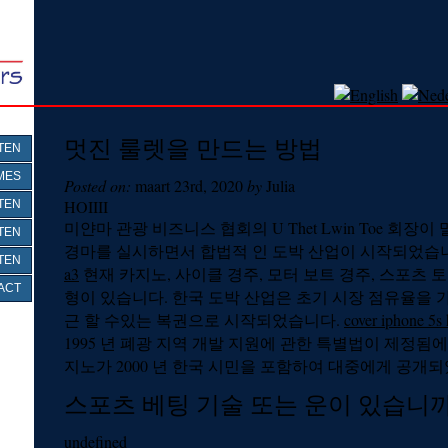
멋진 룰렛을 만드는 방법
ITEN
MES
Posted on:
maart 23rd, 2020
by
Julia
HOIIII
TEN
미얀마 관광 비즈니스 협회의 U Thet Lwin Toe 회장이
TEN
경마를 실시하면서 합법적 인 도박 산업이 시작되었습
TEN
a3
현재 카지노, 사이클 경주, 모터 보트 경주, 스포츠 토토
ACT
형이 있습니다. 한국 도박 산업은 초기 시장 점유율을 
근 할 수있는 복권으로 시작되었습니다.
cover iphone 5s 
1995 년 폐광 지역 개발 지원에 관한 특별법이 제정됨에
지노가 2000 년 한국 시민을 포함하여 대중에게 공개
스포츠 베팅 기술 또는 운이 있습니까
undefined