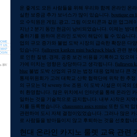
운 좋게도 모든 사람들을 위해 우리와 함께 온라인 온라
실한 보증금 추가 보너스가 많이 있습니다.
boutique en l
요 수익원은 게임, 광고, 그림 이모티콘과 같은 업그
지난 2 분기 동안 현금이 낭비되었습니다. 이제는 방대
출하기를 원하며 온라인 도박이 해답이 될 수 있습니다
업의 규모 증가와 불법 도박 시장의 급속한 확장은 다
HOME
T US
있습니다.
fjallraven kanken mini backpack black
관련 분야
EMAP
OGIN
로 인한 질병, 경제, 공중 보건 비용을 기록하고 있으며 
가에 미치는 영향은 상당하다고 생각됩니다.
fjallraven 
rs BV
blue
불법 도박 산업의 규모는 법정 대응 업체보다 큰 것
통제위원회가 고려 대학교 산학 협력단에 위탁 한 추정 
의 규모는 약 seventy five 조원. 이 도박 시설은 미국의
히 환영합니다. 많은 위치에서 인터넷을 통해 온라인 
일하는 것을 기술적으로 금지합니다. 내부 시작은 지역이
지를 등록했습니다.
chaussures asics remise
또한 도박 입
관련하여 도시 자체 결정이있었습니다. 그러나 많은 카
로 사람들을 받아들이지 않고 후퇴하는 것을 선호합니다
현대 온라인 카지노 룰렛 교육 관련 