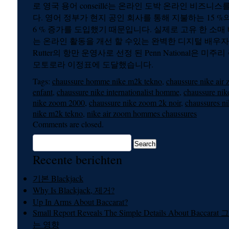
로 영국 용어 conseillé는 온라인 도박 온라인 비즈
다. 영어 정부가 현지 공인 회사를 통해 지불하는 15 
6 % 증가를 도입했기 때문입니다. 실제로 고유 한 소매
는 온라인 활동을 개선 할 수있는 완벽한 디지털 배우자
Rutter의 항만 운영사로 선정 된 Penn National은 미
모토로라 이정표에 도달했습니다.
Tags:
chaussure homme nike m2k tekno
,
chaussure nike air
enfant
,
chaussure nike internationalist homme
,
chaussure nike
nike zoom 2000
,
chaussure nike zoom 2k noir
,
chaussures n
nike m2k tekno
,
nike air zoom hommes chaussures
Comments are closed.
Recente berichten
기본 Blackjack
Why Is Blackjack, 제거?
Up In Arms About Baccarat?
Small Report Reveals The Simple Details About Bac
는 영향