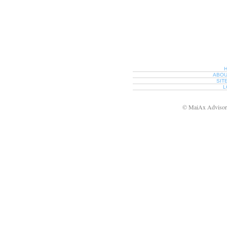
ABOU
SIT
L
© MaiAx Adviso